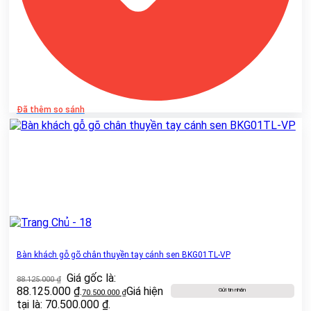
Đã thêm so sánh
Bàn khách gỗ gõ chân thuyền tay cánh sen BKG01TL-VP
Giá gốc là:
88.125.000
₫
88.125.000 ₫.
Giá hiện
Gửi tin nhắn
70.500.000
₫
tại là: 70.500.000 ₫.