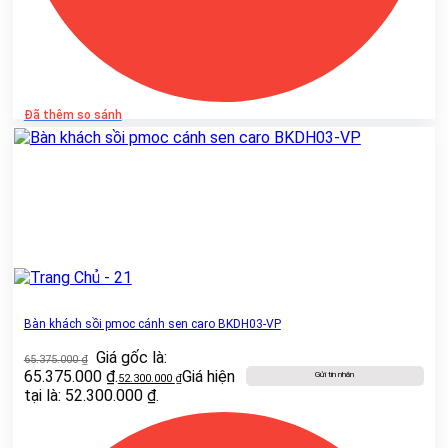
Đã thêm so sánh
Bàn khách sồi pmoc cánh sen caro BKDH03-VP
Giá gốc là:
65.375.000
₫
65.375.000 ₫.
Giá hiện
Gửi tin nhắn
52.300.000
₫
tại là: 52.300.000 ₫.