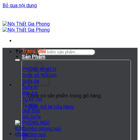
Bỏ qua nội dung
Trang Chủ
Tìm kiếm:
Sản Phẩm
PHÒNG KHÁCH
Sofa gỗ
Sofa da
Sofa nỉ
Bàn trà
Chưa có sản phẩm trong giỏ hàng.
Tủ kệ tivi
Tủ giày
Quay trở lại cửa hàng
Ghế đôn
Gối Sofa
PHÒNG NGỦ
Combo phòng ngủ
Giường ngủ