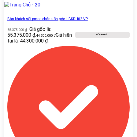
Bàn khách sồi pmoc chân uốn góc L BKDH02-VP
Giá gốc là:
55.375.000
₫
55.375.000 ₫.
Giá hiện
Gửi tin nhắn
44.300.000
₫
tại là: 44.300.000 ₫.