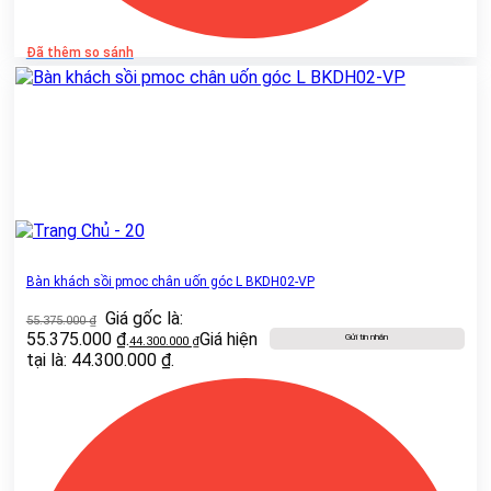
Đã thêm so sánh
Bàn khách sồi pmoc chân uốn góc L BKDH02-VP
Giá gốc là:
55.375.000
₫
55.375.000 ₫.
Giá hiện
Gửi tin nhắn
44.300.000
₫
tại là: 44.300.000 ₫.