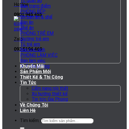
Tủ quần áo
Hotline
Bàn trang điểm
PHÒNG BẾP
0901 945 455
Bộ bàn ăn & ghế
Bàn ăn
Ghế ăn
PHÒNG TRẺ EM
Giường trẻ em
Zalo
Tủ trẻ em
093 5194 469
Bàn học sinh
PHÒNG LÀM VIỆC
Bàn làm việc
Khuyến Mãi
Ghế văn phòng
Sản Phẩm Mới
Thiết Kế & Thi Công
Tin Tức
Cẩm nang nội thất
Xu hướng thiết kế
Tin tức Gia Phong
Về Chúng Tôi
Liên Hệ
Tìm kiếm: