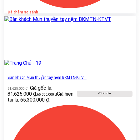
Đã thêm so sánh
Bàn khách Mun thuyền tay nệm BKMTN-KTVT
Giá gốc là:
81.625.000
₫
81.625.000 ₫.
Giá hiện
Gửi tin nhắn
65.300.000
₫
tại là: 65.300.000 ₫.