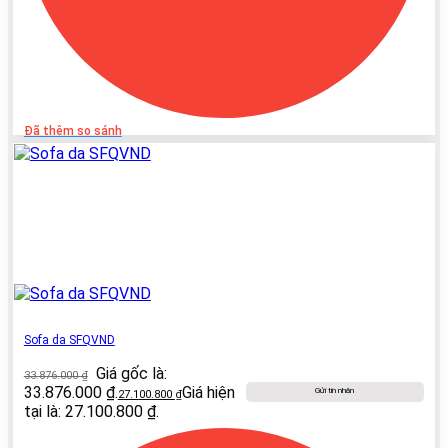
Đã thêm so sánh
Sofa da SFQVND
Giá gốc là:
33.876.000
₫
33.876.000 ₫.
Giá hiện
Gửi tin nhắn
27.100.800
₫
tại là: 27.100.800 ₫.