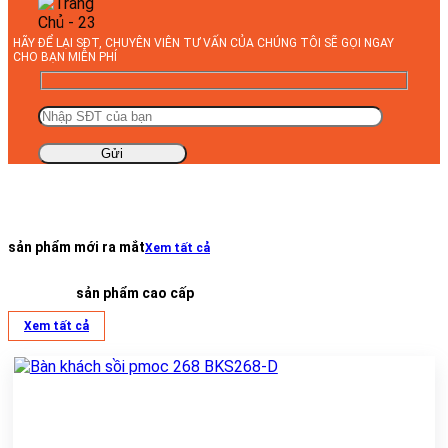
HÃY ĐỂ LẠI SĐT, CHUYÊN VIÊN TƯ VẤN CỦA CHÚNG TÔI SẼ GỌI NGAY
CHO BẠN MIỄN PHÍ
sản phẩm mới ra mắt
Xem tất cả
sản phẩm cao cấp
Xem tất cả