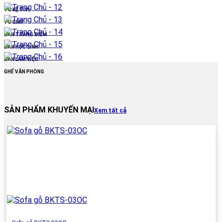
TỦ KỆ TIVI
TỦ GIÀY
BÀN TRANG ĐIỂM
BÀN HỌC SINH
BÀN LÀM VIỆC
GHẾ VĂN PHÒNG
SẢN PHẨM KHUYẾN MẠI
Xem tất cả